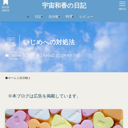
宇宙和香の日記
BOOK
MENU
MARK
日記
自分軸
料理
レビュー
2022
いじめへの対処法
9/25
2022年1月4日
2022年9月25日
自分軸
ホーム
自分軸
※本ブログは広告を掲載しています。