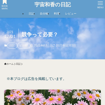
宇宙和香の日記
BOOK
MENU
MARK
日記
自分軸
料理
レビュー
2021
競争って必要？
12/01
2021年8月1日
2021年12月1日
日記
自分軸
ホーム
日記
※本ブログは広告を掲載しています。