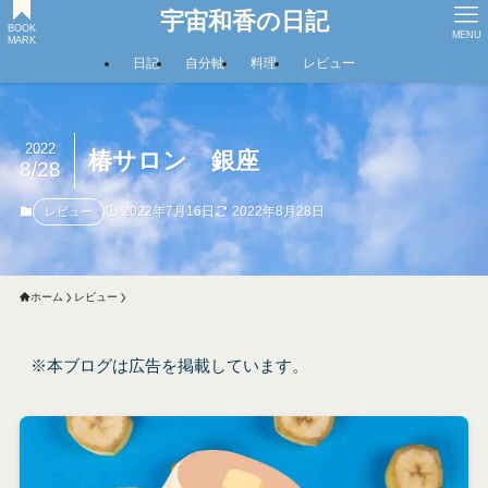
宇宙和香の日記
BOOK
MENU
MARK
日記
自分軸
料理
レビュー
2022
椿サロン 銀座
8/28
2022年7月16日
2022年8月28日
レビュー
ホーム
レビュー
※本ブログは広告を掲載しています。